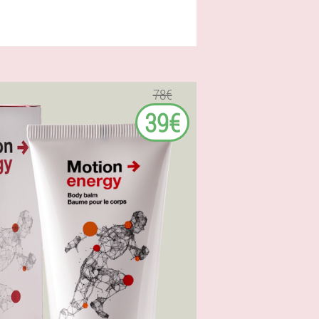
78€
39€