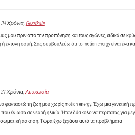
, 34 Χρόνια,
Gesitkale
μυς μου πριν από την προπόνηση και τους αγώνες, ειδικά σε κρύο
 ή έντονη οσμή. Σας συμβουλεύω ότι το motion energy είναι ένα κ
, 31 Χρόνια,
Λευκωσία
α φανταστώ τη ζωή μου χωρίς motion energy. Έχω μια γενετική π
ου ένιωσα σε νεαρή ηλικία. Ήταν δύσκολο να περπατάς για μεγά
σωματική άσκηση. Τώρα έχω ξεχάσει αυτά τα προβλήματα