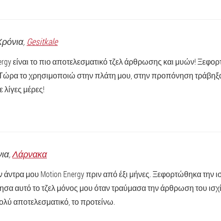
 Χρόνια,
Gesitkale
nergy είναι το πιο αποτελεσματικό τζελ άρθρωσης και μυών! Ξεφορ
Τώρα το χρησιμοποιώ στην πλάτη μου, στην προπόνηση τράβηξα 
 λίγες μέρες!
νια,
Λάρνακα
 άντρα μου Motion Energy πριν από έξι μήνες. Ξεφορτώθηκα την ι
σα αυτό το τζελ μόνος μου όταν τραύμασα την άρθρωση του ισχί
ολύ αποτελεσματικό, το προτείνω.