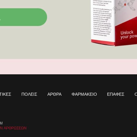
Ά
ΤΙΚΈΣ
ΠΌΛΕΙΣ
ΆΡΘΡΑ
ΦΑΡΜΑΚΕΊΟ
ΕΠΑΦΈΣ
Ό
OM
ΩΝ ΑΡΘΡΏΣΕΩΝ