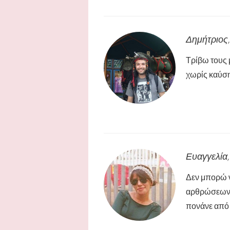
Δημήτριος
Τρίβω τους 
χωρίς καύση
Ευαγγελία
Δεν μπορώ ν
αρθρώσεων π
πονάνε από 