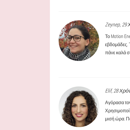
Zeynep
, 29
Το Motion E
εβδομάδες. 
πάνε καλά σε
Elif
, 28 Χρό
Αγόρασα τον
Χρησιμοποίη
μισή ώρα. Π