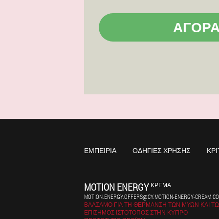
ΑΓΟΡ
ΕΜΠΕΙΡΊΑ
ΟΔΗΓΊΕΣ ΧΡΉΣΗΣ
ΚΡΙ
MOTION ENERGY
ΚΡΈΜΑ
MOTION.ENERGY.OFFERS@CY.MOTION-ENERGY-CREAM.C
ΒΆΛΣΑΜΟ ΓΙΑ ΤΗ ΘΈΡΜΑΝΣΗ ΤΩΝ ΜΥΏΝ ΚΑΙ Τ
ΕΠΊΣΗΜΟΣ ΙΣΤΌΤΟΠΟΣ ΣΤΗΝ ΚΎΠΡΟ